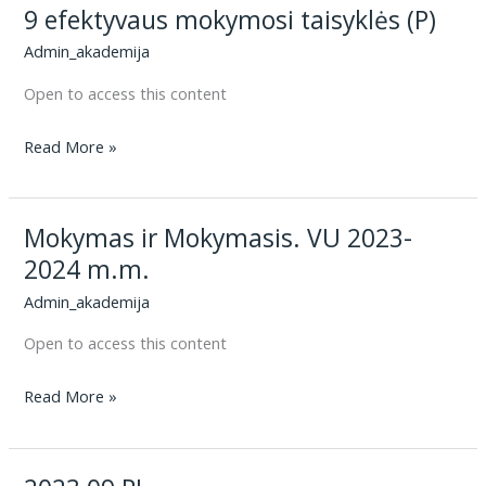
9 efektyvaus mokymosi taisyklės (P)
taisyklės
(G)
Admin_akademija
Open to access this content
9
Read More »
efektyvaus
mokymosi
Mokymas ir Mokymasis. VU 2023-
taisyklės
(P)
2024 m.m.
Admin_akademija
Open to access this content
Mokymas
Read More »
ir
Mokymasis.
VU