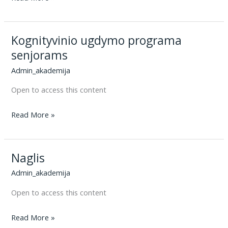
efektyvaus
mokymosi
Kognityvinio ugdymo programa
taisyklės
(Adelė)
senjorams
Admin_akademija
Open to access this content
Kognityvinio
Read More »
ugdymo
programa
Naglis
senjorams
Admin_akademija
Open to access this content
Naglis
Read More »