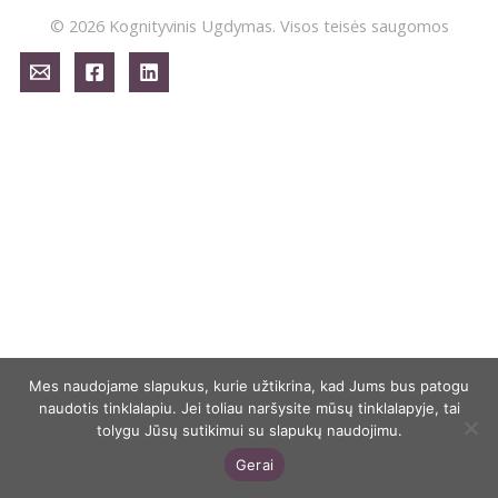
© 2026 Kognityvinis Ugdymas. Visos teisės saugomos
Mes naudojame slapukus, kurie užtikrina, kad Jums bus patogu
naudotis tinklalapiu. Jei toliau naršysite mūsų tinklalapyje, tai
tolygu Jūsų sutikimui su slapukų naudojimu.
Gerai