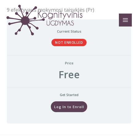
Pereiti
9 efektyvaus mokymosi taisyklės (Pr)
prie
turinio
Current Status
NOT ENROLLED
Price
Free
Get Started
Log In to Enroll