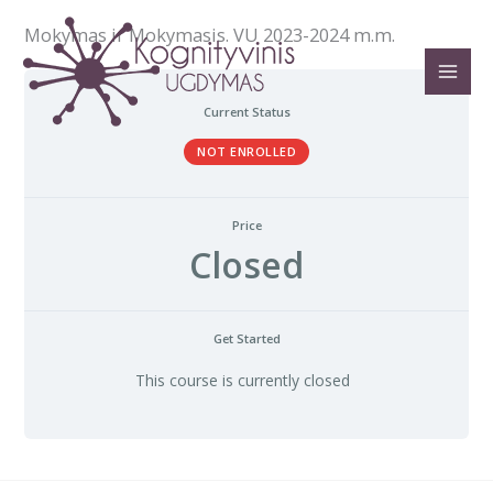
Pereiti
Mokymas ir Mokymasis. VU 2023-2024 m.m.
prie
turinio
Current Status
NOT ENROLLED
Price
Closed
Get Started
This course is currently closed