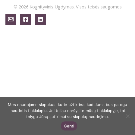
© 2026 Kognityvinis Ugdymas. Visos teisės saugomos
Mes naudojame slapukus, kurie užtikrina, kad Jums bus patogu
naudotis tinklalapiu. Jei toliau naršysite mūsų tinklalapyje, tai
tolygu Jūsų sutikimui su slapukų naudojimu.
Gerai