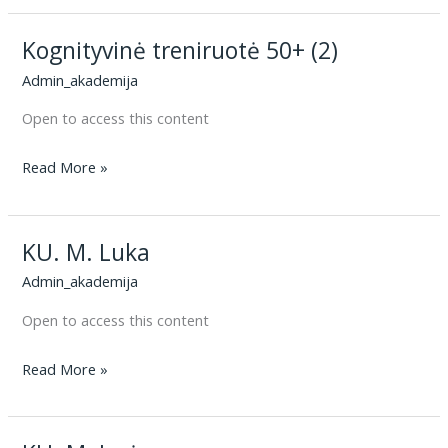
18+
Kognityvinė treniruotė 50+ (2)
(2)
Admin_akademija
Open to access this content
Kognityvinė
Read More »
treniruotė
50+
KU. M. Luka
(2)
Admin_akademija
Open to access this content
KU.
Read More »
M.
Luka