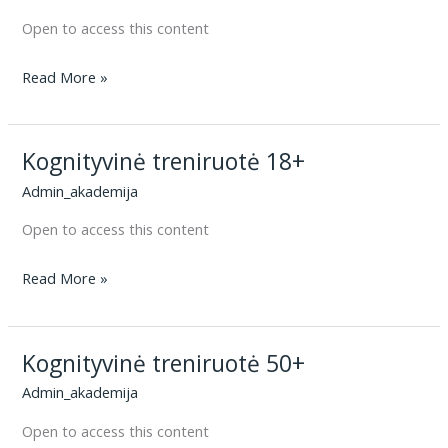
Open to access this content
Mokymas
Read More »
ir
Mokymasis
Kognityvinė treniruotė 18+
2024/2025
Admin_akademija
Open to access this content
Kognityvinė
Read More »
treniruotė
18+
Kognityvinė treniruotė 50+
Admin_akademija
Open to access this content