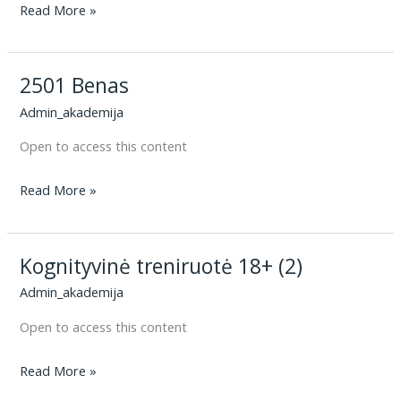
Mokymas
Read More »
ir
Mokymasis
2501 Benas
2025/2026
Admin_akademija
Open to access this content
2501
Read More »
Benas
Kognityvinė treniruotė 18+ (2)
Admin_akademija
Open to access this content
Kognityvinė
Read More »
treniruotė