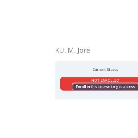
Pereiti
prie
turinio
KU. M. Jorė
Current Status
NOT ENROLLED
Enroll in this course to get access