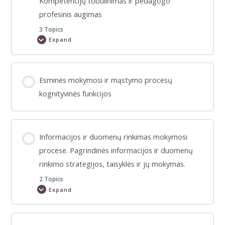
Kompetencijų tobulinimas ir pedagogo
profesijos
pedagogų
profesinis augimas
vaidmuo
3 Topics
Expand
Profesijos
pedagogų
kompetencijos.
Kompetencijų
tobulinimas
ir
Esminės mokymosi ir mąstymo procesų
pedagogo
profesinis
kognityvinės funkcijos
augimas
Informacijos ir duomenų rinkimas mokymosi
procese. Pagrindinės informacijos ir duomenų
rinkimo strategijos, taisyklės ir jų mokymas.
2 Topics
Expand
Informacijos
ir
duomenų
rinkimas
mokymosi
procese.