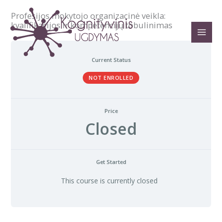
Pereiti
Profesijos mokytojo organizacinė veikla:
prie
kvalifikacijos ir kompetencijų tobulinimas
turinio
Current Status
NOT ENROLLED
Price
Closed
Get Started
This course is currently closed