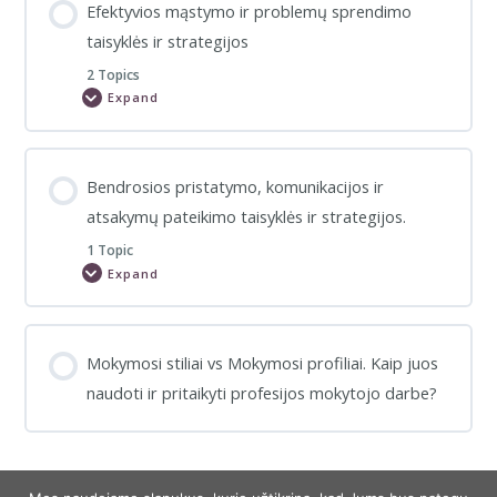
Efektyvios mąstymo ir problemų sprendimo
Pagrindinės
informacijos
taisyklės ir strategijos
ir
duomenų
rinkimo
2 Topics
strategijos,
Expand
taisyklės
Efektyvios
ir
mąstymo
jų
ir
mokymas.
problemų
sprendimo
taisyklės
Bendrosios pristatymo, komunikacijos ir
ir
strategijos
atsakymų pateikimo taisyklės ir strategijos.
1 Topic
Expand
Bendrosios
pristatymo,
komunikacijos
ir
atsakymų
pateikimo
Mokymosi stiliai vs Mokymosi profiliai. Kaip juos
taisyklės
ir
naudoti ir pritaikyti profesijos mokytojo darbe?
strategijos.