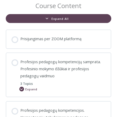
Course Content
Expand All
Lessons
Prisijungimas per ZOOM platformą
Profesijos pedagogų kompetencijų samprata.
Profesinio mokymo iššūkiai ir profesijos
pedagogų vaidmuo
3 Topics
Expand
Profesijos
pedagogų
kompetencijų
samprata.
Profesinio
mokymo
Profesijos pedagogų kompetencijos.
iššūkiai
ir